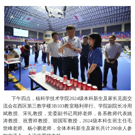
下午四点，核科学技术学院
2024
级本科新生及家长见面交
流会在西区第三教学楼
3B103
教室顺利举行。学院副院长冷用
斌教授、宋礼教授，党委副书记周婷老师，各系教师代表姚
涛教授、祝曹祥教授、胡国军教授，
2024
级本科生班主任毛
世峰老师、杨小鹏老师，全体本科新生及家长共计
200
余人参