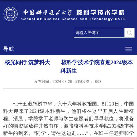
导航
核光同行 筑梦科大——核科学技术学院喜迎2024级本
科新生
发布时间：2024-08-26
浏览次数：
663
七十五载锦绣中华，六十六年科教报国。
8
月
23
日，中国
科大迎来了
2024
级本科新生，他们将在这里开启人生新征
程。清晨，学院学工老师与学生志愿者们早早就位，将准备
好的物资摆放得井然有序，迎接核科学技术学院
2024
级本科
新生的到来。“同学，请往这边走……”，在班主任老师和学