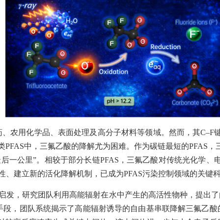
药、农用化学品、表面处理及高分子材料等领域。然而，其
C–F
类
PFAS
中，三氟乙酸的降解尤为困难。作为碳链最短的
PFAS
，
最后一公里”。相较于部分长链
PFAS
，三氟乙酸对传统光化学、
性、建立新的活化降解机制，已成为
PFAS
污染控制领域的关键
启发，研究团队利用高能辐射在水中产生的高活性物种，提出了
手段，团队系统揭示了高能辐射诱导的自由基串联降解三氟乙酸