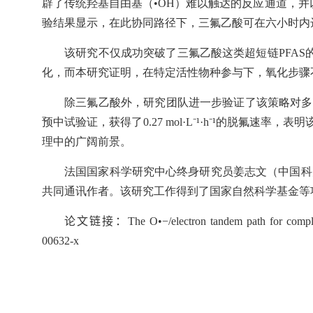
辟了传统羟基自由基（•
OH
）难以触达的反应通道，并
验结果显示，在此协同路径下，三氟乙酸可在六小时内
该研究不仅成功突破了三氟乙酸这类超短链
PFAS
化，而本研究证明，在特定活性物种参与下，氧化步骤
除三氟乙酸外，研究团队进一步验证了该策略对多
预中试验证，获得了
0.27 mol·L⁻¹·h⁻¹
的脱氟速率，表明
理中的广阔前景。
法国国家科学研究中心终身研究员姜志文（中国科
共同通讯作者。该研究工作得到了国家自然科学基金等
论文链接：
The O•−/electron tandem path for complet
00632-x