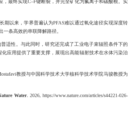
应，最终实现
C–F
键断裂，并完全矿化为氟离子和碳酸根。实
长期以来，学界普遍认为
PFAS
难以通过氧化途径实现深度转
出一条高效的串联降解路径。
的普适性。与此同时，研究还完成了工业电子束辐照条件下的
程化应用提供了重要支撑，展现出高能辐射技术在水体污染治
ostafavi
教授与中国科学技术大学核科学技术学院马骏教授为
Nature Water
. 2026, https://www.nature.com/articles/s44221-026-