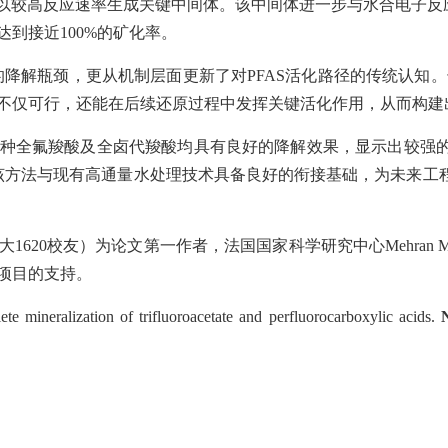
以较高反应速率生成关键中间体。该中间体进一步与水合电子反
达到接近
100%
的矿化率。
的降解瓶颈，更从机制层面更新了对
PFAS
活化路径的传统认知。
不仅可行，还能在后续还原过程中发挥关键活化作用，从而构建
种全氟羧酸及全卤代羧酸均具有良好的降解效果，显示出较强
该方法与现有高通量水处理技术具备良好的衔接基础，为未来工
大
1620
校友）为论文第一作者，法国国家科学研究中心
Mehran M
项目的支持。
e mineralization of trifluoroacetate and perfluorocarboxylic acids.