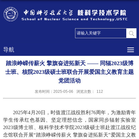
导航
踏浪峥嵘传薪火 擎旗奋进拓新天 —— 同辐2023级博
士班、核院2023级硕士班联合开展爱国主义教育主题
党团活动
发布时间：2025-05-06
浏览次数：
112
2025
年
4
月
20
日，时值渡江战役胜利
76
周年，为激励青年
学生传承红色基因、坚定理想信念，国家同步辐射实验室
2023
级博士班、核科学技术学院
2023
级硕士班赴渡江战役纪
念馆联合开展“踏浪峥嵘传薪火 擎旗奋进拓新天”爱国主义教