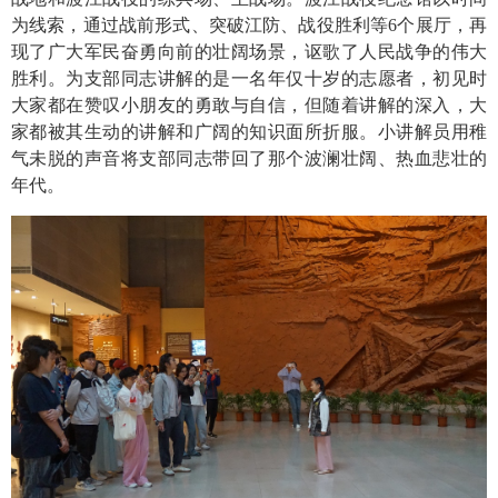
为线索，通过战前形式、突破江防、战役胜利等
6
个展厅，再
现了广大军民奋勇向前的壮阔场景，讴歌了人民战争的伟大
胜利。为支部同志讲解的是一名年仅十岁的志愿者，初见时
大家都在赞叹小朋友的勇敢与自信，但随着讲解的深入，大
家都被其生动的讲解和广阔的知识面所折服。小讲解员用稚
气未脱的声音将支部同志带回了那个波澜壮阔、热血悲壮的
年代。