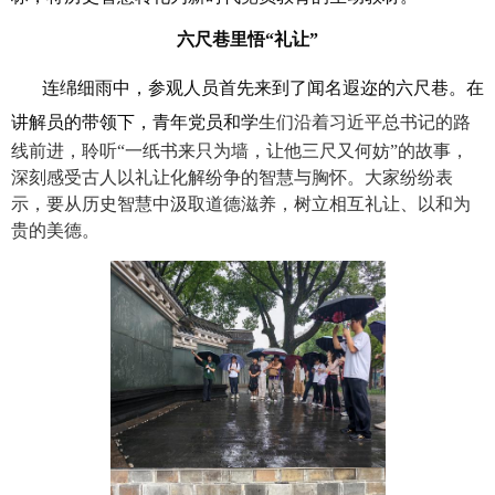
六尺巷里悟“礼让”
连绵细雨中，参观人员首先来到了闻名遐迩的六尺巷。在
讲解员的带领下，青年党员和学
生们沿着习近平总书记的路
线前进，聆听“一纸书来只为墙，让他三尺又何妨”的故事，
深刻感受古人以礼让化解纷争的智慧与胸怀。大家纷纷表
示，要从历史智慧中汲取道德滋养，树立相互礼让、以和为
贵的美德。